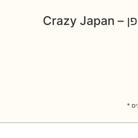
Crazy 
ים
*