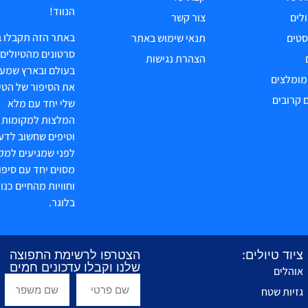
הנווד!
ולים
צור קשר
באתר הזה תקבלו ב
טים
תנאי שימוש באתר
סרטונים מהטיולים 
הצהרת נגישות
בעולם ובארץ שמעב
 מומלצים
את הסיפור של הטיו
 קרובים
שלי יחד עם מלא
המלצות למקומות ש
וטיפים שחשוב לדע
לפני שמגיעים למק
מסוים יחד עם סיפו
וחוויות מהחיים כנוו
בלוגר.
ציוד טיולים:
הצטרפו לרשימת התפוצה
שלנו וקבלו עדכונים חמים
אוהלים
גזיות שטח