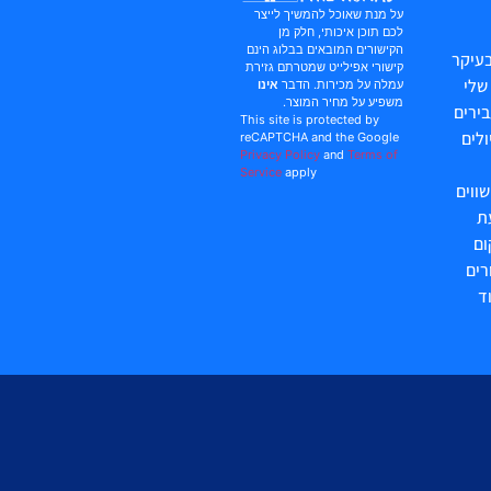
על מנת שאוכל להמשיך לייצר
לכם תוכן איכותי, חלק מן
הקישורים המובאים בבלוג הינם
עיקר
קישורי אפילייט שמטרתם גזירת
שלי
עמלה על מכירות. הדבר
אינו
משפיע על מחיר המוצר.
ירים
This site is protected by
לים
reCAPTCHA and the Google
Privacy Policy
and
Terms of
Service
apply
ווים
ת
ום
רים
ד