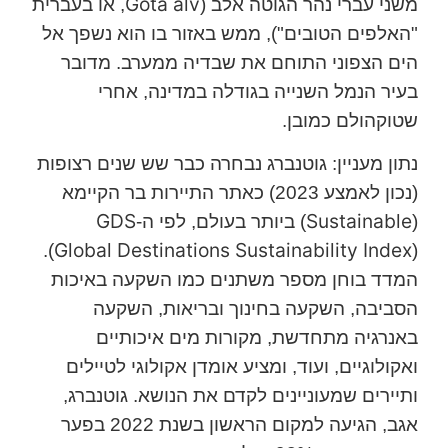
Gota alv
משני עברי נהר הגוטה אלב (
, או בעברית
"האלפים הטובים"), ממש באזור בו הוא נשפך אל
הים הצפוני התוחם את שבדיה ממערב. מדובר
בעיר הנמל השנייה בגודלה במדינה, אחרי
שטוקהולם כמובן.
נתון מעניין: גוטנברג נבחרה כבר שש שנים רצופות
(נכון לאמצע 2023) כאתר התיירות בר הקיימא
GDS
Sustainable
(
) ביותר בעולם, לפי ה-
Global Destinations Sustainability Index
).
(
המדד בוחן מספר משתנים כמו השקעה באיכות
הסביבה, השקעה בחינוך ובריאות, השקעה
באנרגיה מתחדשת, מקורות מים איכותיים
ואקולוגיים, ועוד, ומציע אומדן אקולוגי לטיילים
ותיירים שמעוניינים לקדם את הנושא. גוטנברג,
אגב, הגיעה למקום הראשון בשנת 2022 בפער