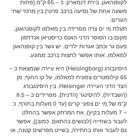
לקופנהאגן, בירת דנמארק: כ – 65 ק"מ (פחות
משעה אחת של נסיעה ברכב פרטי) בין מרכזי שתי
הערים.
תעלת מי ים צרה מפרידה בין מאלמו לקופנהאגן,
מקום בו הסופר הדני האנס כריסטיאן אנדרסון
פעם גר וכתב אגדות ילדים. יש גשר בין קופנהאגן
למאלמו, אותו אפשר לחצות ברכב ממונע.
Heisingborg
היסינבורג (
) היא עיירה שנמצאת כ –
65 קילומטרים צפונית למאלמו, על קו החוף. מן
Heisinger
הצד הדני העיירה
, בין היסינגבורג
(השבדית), להיסינגר (הדנית), מפרידים כ – 8.5
ק"מ של מי ים צפוני קרים (עד 0 מעלות בחורף, כ
– 7 מעלות בקיץ), את המרחק אפשר בהחלט
לעבור בשחייה (לבושים בהתאם, כמובן), אפשר
גם לעבור אותו בחתירה, בשייט מפרשים קטנה, או