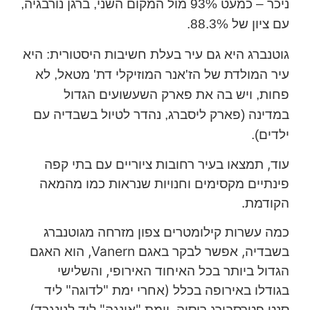
ניכר – כמעט 93% מול המקום השני, ברגן נורבגיה,
עם ציון של 88.3%.
גוטנברג היא גם עיר בעלת חשיבות היסטורית: היא
עיר המולדת של הז'אנר המוזיקלי דת' מטאל, לא
פחות, ויש בה את פארק השעשועים הגדול
במדינה (פארק ליסברג, נהדר לטיול בשבדיה עם
ילדים).
עוד, תמצאו בעיר רחובות ציוריים עם בתי קפה
פינתיים מקסימים וחנויות שנראות כמו מהמאה
הקודמת.
כמה עשרות קילומטרים צפון מזרחה מגוטנברג
בשבדיה, אפשר לבקר באגם Vanern, הוא האגם
הגדול ביותר בכל האיחוד האירופי, והשלישי
בגודלו באירופה בכלל (אחרי ימת "לדוגה" ליד
סנט פטרסבורג רוסיה, וימת "אונגה" ליד לנינגרד).