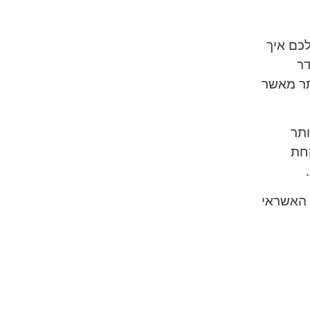
לכם איך
דר
תר מאשר
ותר
I NEED IT. מומלץ לקחת
 האשראי