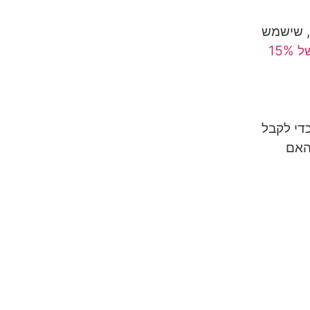
כדי שתוכלו להישאר בקשר בקלות. אני ממליץ לעשות סים גלובלי של Airalo, שישמש
לחצו כאן להנחה של 15%
די לקבל
האם