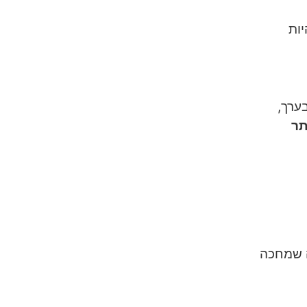
יות
ערך,
תר
ה שמחכה