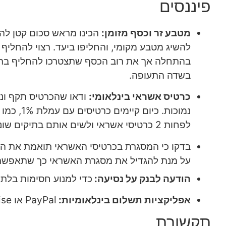
פיננסים
מטבע זר וכסף מזומן:
הכינו מראש סכום קטן להוצ
להשיג מטבע מקומי, והחליפו ביעד. רצוי להחלי
בהתחלה אך את רוב הכסף שתצטרכו להחליף בתוך
בשדה התעופה.
כרטיס אשראי בינלאומי:
ודאו שהכרטיס תקף וני
נמוכות.
לפחות 2 כרטיסי אשראי ולשים אותם בתיקים שונים, כדי שאם אחד נגנב\נעלם יהיה לכם כרטיס נוסף לגיבוי.
בדקו כי המסגרת בכרטיסי האשראי תואמת את הצ
על מנת להגדיל את מסגרת האשראי כך שתאפשר ל
הודעה לבנק על נסיעה:
כדי למנוע חסימות בלתי 
אפליקציות תשלום בינלאומיות:
PayPal או Wise הן אופציות נוחות לתשלומים בחו"ל.
תקשורת