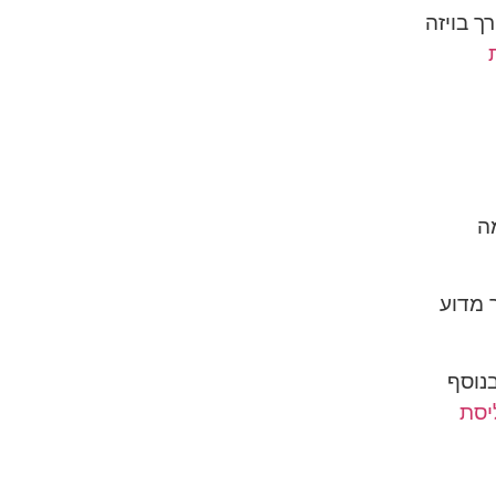
רך בויזה
ה
 מדוע
בו) ובנוסף
יסת