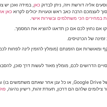
עים אליה דורשת ויזה, ניתן לבדוק
כאן
, במידה ואכן יש צו
וך לעצמכם הרבה כאב ראש וטעויות יכולים לקרוא
כאן את
ות במחירים הכי משתלמים ובשירות אישי
.
קו אם נחוץ לכם אם כן תדאגו להוציא את המסמך.
 זמינה של הכרטיסים.
קף ומאושרות אם הזמנתם (מומלץ להזמין לינה לפחות לכמ
סויים הדרושים לכם, מומלץ מאוד לעשות דרך סוכן, להסבר
: צלמו העתקים והעלו לענן (למשל Google Drive, או כל ענן אחר שאתם משתמשים 
צילומים שלהם הם דרכון, תעודת זהות, רישיון נהיגה,
פול