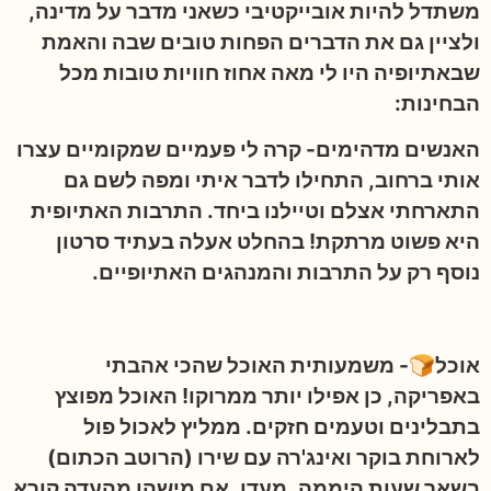
משתדל להיות אובייקטיבי כשאני מדבר על מדינה,
ולציין גם את הדברים הפחות טובים שבה והאמת
שבאתיופיה היו לי מאה אחוז חוויות טובות מכל
הבחינות:
האנשים מדהימים- קרה לי פעמיים שמקומיים עצרו
אותי ברחוב, התחילו לדבר איתי ומפה לשם גם
התארחתי אצלם וטיילנו ביחד. התרבות האתיופית
היא פשוט מרתקת! בהחלט אעלה בעתיד סרטון
נוסף רק על התרבות והמנהגים האתיופיים.
אוכל🍞- משמעותית האוכל שהכי אהבתי
באפריקה, כן אפילו יותר ממרוקו! האוכל מפוצץ
בתבלינים וטעמים חזקים. ממליץ לאכול פול
לארוחת בוקר ואינג'רה עם שירו (הרוטב הכתום)
בשאר שעות היממה. מעדן. אם מישהו מהעדה קורא