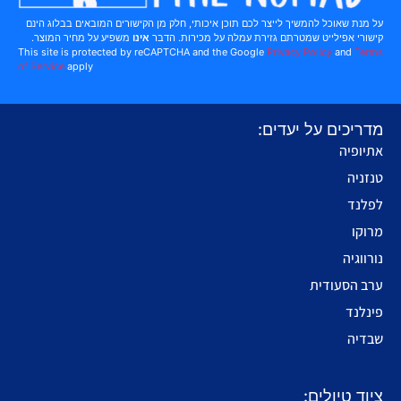
על מנת שאוכל להמשיך לייצר לכם תוכן איכותי, חלק מן הקישורים המובאים בבלוג הינם
קישורי אפילייט שמטרתם גזירת עמלה על מכירות. הדבר
אינו
משפיע על מחיר המוצר.
This site is protected by reCAPTCHA and the Google
Privacy Policy
and
Terms
of Service
apply
מדריכים על יעדים:
אתיופיה
טנזניה
לפלנד
מרוקו
נורווגיה
ערב הסעודית
פינלנד
שבדיה
ציוד טיולים: