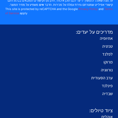
על מנת שאוכל להמשיך לייצר לכם תוכן איכותי, חלק מן הקישורים המובאים בבלוג הינם
קישורי אפילייט שמטרתם גזירת עמלה על מכירות. הדבר
אינו
משפיע על מחיר המוצר.
This site is protected by reCAPTCHA and the Google
Privacy Policy
and
Terms
of Service
apply
מדריכים על יעדים:
אתיופיה
טנזניה
לפלנד
מרוקו
נורווגיה
ערב הסעודית
פינלנד
שבדיה
ציוד טיולים:
אוהלים