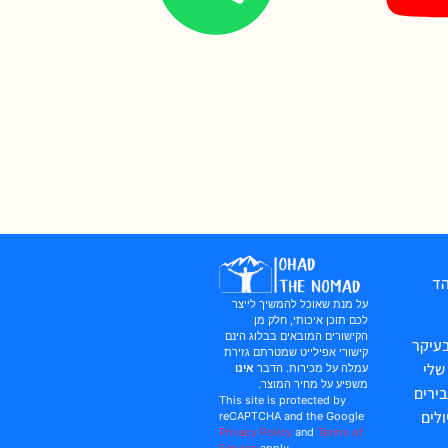
הד
על מנת שאוכל להמשיך לייצר
לכם תוכן איכותי, חלק מן
הקישורים המובאים בבלוג הינם
עיקר
קישורי אפילייט שמטרתם גזירת
שלי
עמלה על מכירות. הדבר
אינו
משפיע על מחיר המוצר.
ירים
This site is protected by
לים
reCAPTCHA and the Google
Privacy Policy
and
Terms of